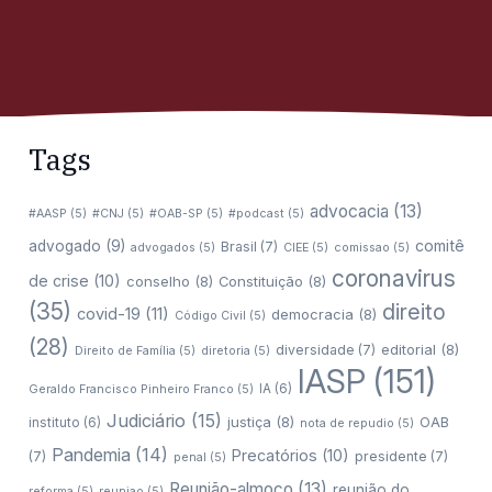
Tags
advocacia
(13)
#AASP
(5)
#CNJ
(5)
#OAB-SP
(5)
#podcast
(5)
comitê
advogado
(9)
Brasil
(7)
advogados
(5)
CIEE
(5)
comissao
(5)
coronavirus
de crise
(10)
conselho
(8)
Constituição
(8)
(35)
direito
covid-19
(11)
democracia
(8)
Código Civil
(5)
(28)
editorial
(8)
diversidade
(7)
Direito de Família
(5)
diretoria
(5)
IASP
(151)
IA
(6)
Geraldo Francisco Pinheiro Franco
(5)
Judiciário
(15)
justiça
(8)
OAB
instituto
(6)
nota de repudio
(5)
Pandemia
(14)
Precatórios
(10)
(7)
presidente
(7)
penal
(5)
Reunião-almoço
(13)
reunião do
reforma
(5)
reuniao
(5)