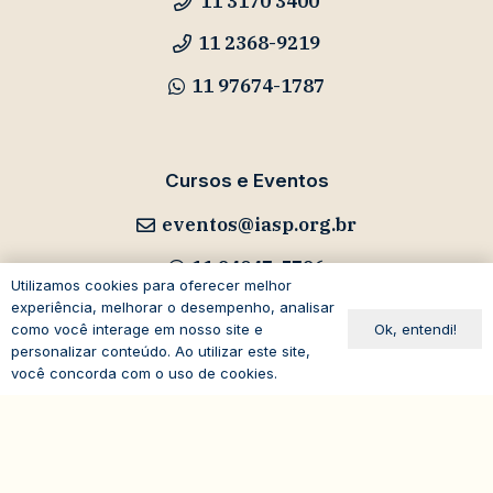
11 3170 3400
11 2368-9219
11 97674-1787
Cursos e Eventos
eventos@iasp.org.br
11 94047-5796
Utilizamos cookies para oferecer melhor
experiência, melhorar o desempenho, analisar
Ok, entendi!
como você interage em nosso site e
personalizar conteúdo. Ao utilizar este site,
você concorda com o uso de cookies.
Avenida Paulista, 1294
expand_less
19º andar – Bela Vista
01310-100 – São Paulo – SP
Brasil