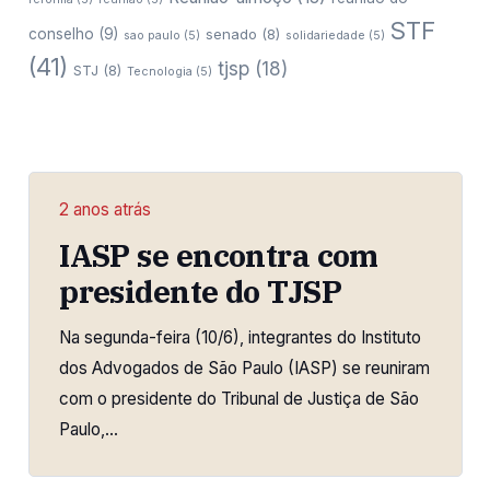
STF
conselho
(9)
senado
(8)
sao paulo
(5)
solidariedade
(5)
(41)
tjsp
(18)
STJ
(8)
Tecnologia
(5)
2 anos atrás
IASP se encontra com
presidente do TJSP
Na segunda-feira (10/6), integrantes do Instituto
dos Advogados de São Paulo (IASP) se reuniram
com o presidente do Tribunal de Justiça de São
Paulo,…