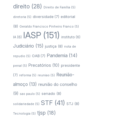
direito
(28)
Direito de Família
(5)
editorial
diversidade
(7)
diretoria
(5)
(8)
Geraldo Francisco Pinheiro Franco
(5)
IASP
(151)
IA
(6)
instituto
(6)
Judiciário
(15)
justiça
(8)
nota de
Pandemia
(14)
OAB
(7)
repudio
(5)
Precatórios
(10)
presidente
penal
(5)
Reunião-
(7)
reforma
(5)
reuniao
(5)
almoço
(13)
reunião do conselho
(9)
senado
(8)
sao paulo
(5)
STF
(41)
STJ
(8)
solidariedade
(5)
tjsp
(18)
Tecnologia
(5)