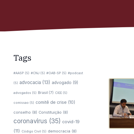
Tags
#AASP
(5)
#CNJ
(5)
#OAB-SP
(5)
#podcast
advocacia
(13)
advogado
(9)
(5)
Brasil
(7)
advogados
(5)
CIEE
(5)
comitê de crise
(10)
comissao
(5)
conselho
(8)
Constituição
(8)
coronavirus
(35)
covid-19
(11)
democracia
(8)
Código Civil
(5)