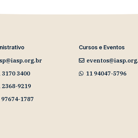
istrativo
Cursos e Eventos
sp@iasp.org.br
eventos@iasp.org
 3170 3400
11 94047-5796
1 2368-9219
 97674-1787