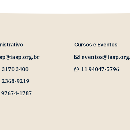
istrativo
Cursos e Eventos
sp@iasp.org.br
eventos@iasp.org
 3170 3400
11 94047-5796
1 2368-9219
 97674-1787