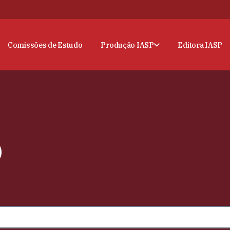
Comissões de Estudo
Produção IASP
Editora IASP
o