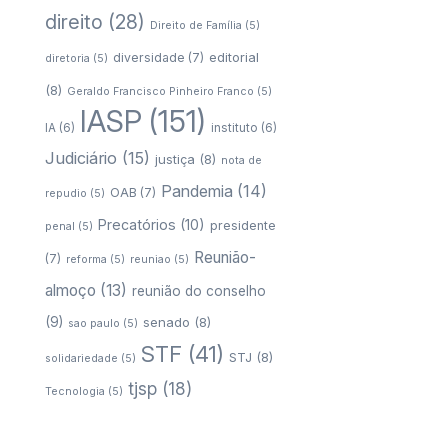
direito
(28)
Direito de Família
(5)
editorial
diversidade
(7)
diretoria
(5)
(8)
Geraldo Francisco Pinheiro Franco
(5)
IASP
(151)
IA
(6)
instituto
(6)
Judiciário
(15)
justiça
(8)
nota de
Pandemia
(14)
OAB
(7)
repudio
(5)
Precatórios
(10)
presidente
penal
(5)
Reunião-
(7)
reforma
(5)
reuniao
(5)
almoço
(13)
reunião do conselho
(9)
senado
(8)
sao paulo
(5)
STF
(41)
STJ
(8)
solidariedade
(5)
tjsp
(18)
Tecnologia
(5)