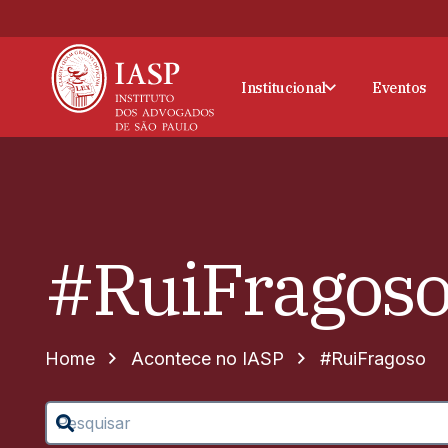
Institucional
Eventos
#RuiFragos
Home
Acontece no IASP
#RuiFragoso