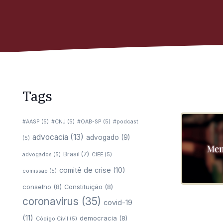
Tags
#AASP
(5)
#CNJ
(5)
#OAB-SP
(5)
#podcast
advocacia
(13)
advogado
(9)
(5)
Brasil
(7)
advogados
(5)
CIEE
(5)
comitê de crise
(10)
comissao
(5)
conselho
(8)
Constituição
(8)
coronavirus
(35)
covid-19
(11)
democracia
(8)
Código Civil
(5)