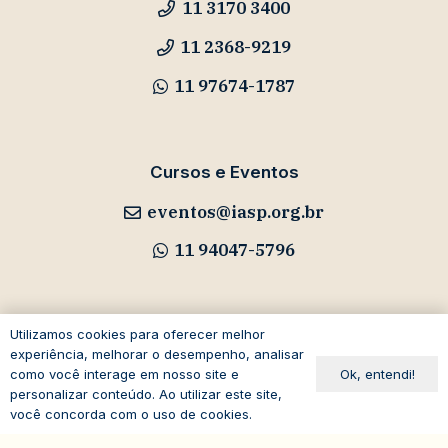
11 3170 3400
11 2368-9219
11 97674-1787
Cursos e Eventos
eventos@iasp.org.br
11 94047-5796
Utilizamos cookies para oferecer melhor
experiência, melhorar o desempenho, analisar
Avenida Paulista, 1294
Ok, entendi!
como você interage em nosso site e
19º andar – Bela Vista
personalizar conteúdo. Ao utilizar este site,
01310-100 – São Paulo – SP
você concorda com o uso de cookies.
Brasil