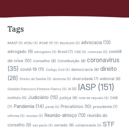
Tags
advocacia
(13)
#AASP
(5)
#CNJ
(5)
#OAB-SP
(5)
#podcast
(5)
comitê
advogado
(9)
Brasil
(7)
advogados
(5)
CIEE
(5)
comissao
(5)
coronavirus
de crise
(10)
conselho
(8)
Constituição
(8)
(35)
direito
covid-19
(11)
democracia
(8)
Código Civil
(5)
(28)
editorial
(8)
diversidade
(7)
Direito de Família
(5)
diretoria
(5)
IASP
(151)
IA
(6)
Geraldo Francisco Pinheiro Franco
(5)
Judiciário
(15)
justiça
(8)
OAB
instituto
(6)
nota de repudio
(5)
Pandemia
(14)
Precatórios
(10)
(7)
presidente
(7)
penal
(5)
Reunião-almoço
(13)
reunião do
reforma
(5)
reuniao
(5)
STF
conselho
(9)
senado
(8)
sao paulo
(5)
solidariedade
(5)