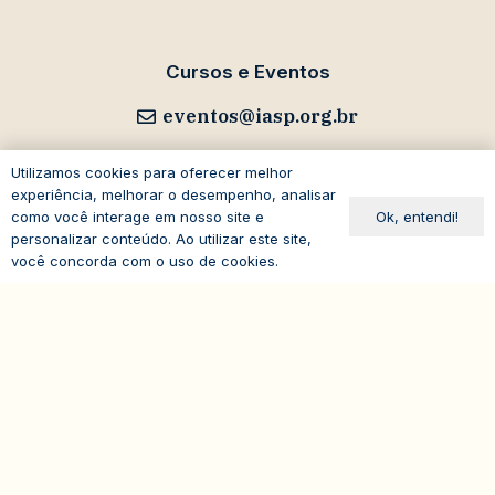
Cursos e Eventos
eventos@iasp.org.br
11 94047-5796
Utilizamos cookies para oferecer melhor
experiência, melhorar o desempenho, analisar
Ok, entendi!
como você interage em nosso site e
personalizar conteúdo. Ao utilizar este site,
você concorda com o uso de cookies.
Avenida Paulista, 1294
expand_less
19º andar – Bela Vista
01310-100 – São Paulo – SP
Brasil