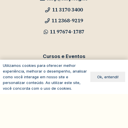
11 3170 3400
11 2368-9219
11 97674-1787
Cursos e Eventos
Utilizamos cookies para oferecer melhor
eventos@iasp.org.br
experiência, melhorar o desempenho, analisar
Ok, entendi!
como você interage em nosso site e
11 94047-5796
personalizar conteúdo. Ao utilizar este site,
você concorda com o uso de cookies.
expand_less
Avenida Paulista, 1294
19º andar – Bela Vista
01310-100 – São Paulo – SP