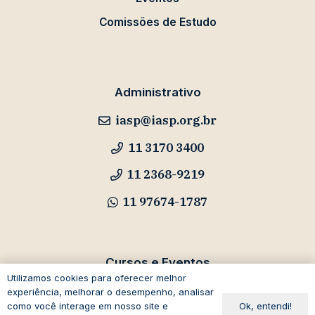
Comissões de Estudo
Administrativo
iasp@iasp.org.br
11 3170 3400
11 2368-9219
11 97674-1787
Cursos e Eventos
Utilizamos cookies para oferecer melhor
eventos@iasp.org.br
experiência, melhorar o desempenho, analisar
Ok, entendi!
como você interage em nosso site e