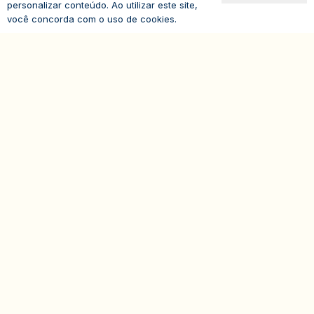
11 94047-5796
personalizar conteúdo. Ao utilizar este site,
você concorda com o uso de cookies.
expand_less
Avenida Paulista, 1294
19º andar – Bela Vista
01310-100 – São Paulo – SP
Brasil
© 2026
IASP | Todos os direitos reservados