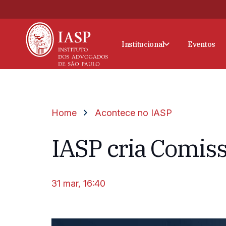
Institucional
Eventos
Home
Acontece no IASP
IASP cria Comiss
31 mar, 16:40