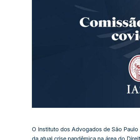
O Instituto dos Advogados de São Paulo
da atual crise pandêmica na área do Direi