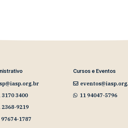
istrativo
Cursos e Eventos
sp@iasp.org.br
eventos@iasp.org
 3170 3400
11 94047-5796
1 2368-9219
 97674-1787