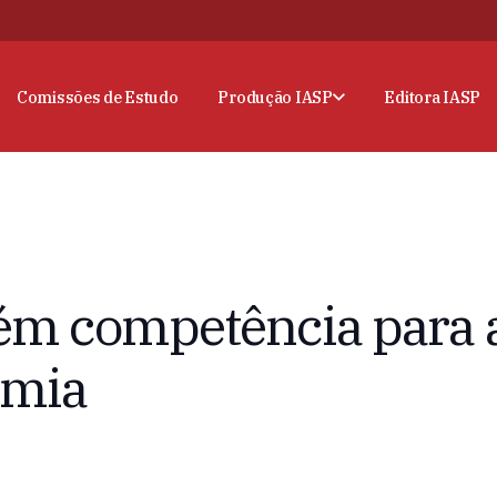
Comissões de Estudo
Produção IASP
Editora IASP
tém competência para 
emia