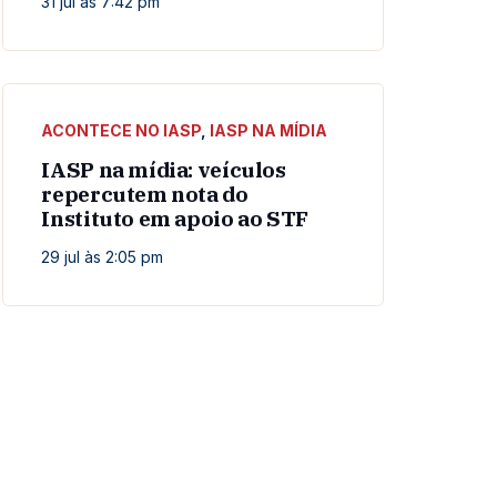
31 jul às 7:42 pm
ACONTECE NO IASP
,
IASP NA MÍDIA
IASP na mídia: veículos
repercutem nota do
Instituto em apoio ao STF
29 jul às 2:05 pm