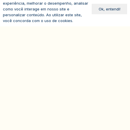
experiência, melhorar o desempenho, analisar
Avenida Paulista, 1294
Ok, entendi!
como você interage em nosso site e
19º andar – Bela Vista
personalizar conteúdo. Ao utilizar este site,
você concorda com o uso de cookies.
01310-100 – São Paulo – SP
expand_less
Brasil
© 2026
IASP | Todos os direitos reservados