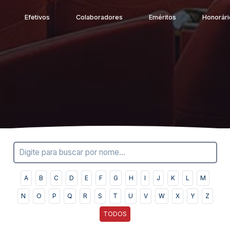
Efetivos
Colaboradores
Eméritos
Honorári
A
B
C
D
E
F
G
H
I
J
K
L
M
N
O
P
Q
R
S
T
U
V
W
X
Y
Z
TODOS