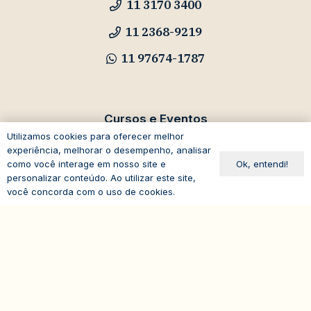
11 3170 3400
11 2368-9219
11 97674-1787
Cursos e Eventos
Utilizamos cookies para oferecer melhor
eventos@iasp.org.br
experiência, melhorar o desempenho, analisar
Ok, entendi!
como você interage em nosso site e
11 94047-5796
personalizar conteúdo. Ao utilizar este site,
você concorda com o uso de cookies.
expand_less
Avenida Paulista, 1294
19º andar – Bela Vista
01310-100 – São Paulo – SP
Brasil