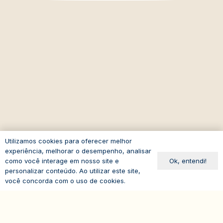
Utilizamos cookies para oferecer melhor
experiência, melhorar o desempenho, analisar
Ok, entendi!
como você interage em nosso site e
personalizar conteúdo. Ao utilizar este site,
você concorda com o uso de cookies.
expand_less
Sobre o IASP
Requisitos de Associação