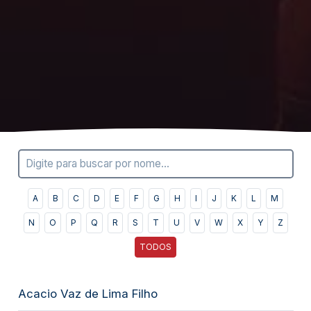
A
B
C
D
E
F
G
H
I
J
K
L
M
N
O
P
Q
R
S
T
U
V
W
X
Y
Z
TODOS
Acacio Vaz de Lima Filho