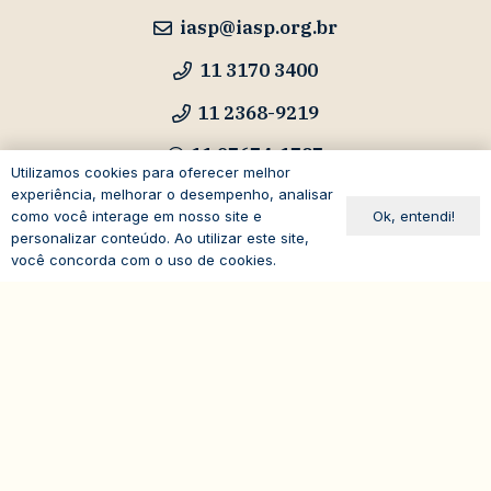
iasp@iasp.org.br
11 3170 3400
11 2368-9219
11 97674-1787
Utilizamos cookies para oferecer melhor
experiência, melhorar o desempenho, analisar
Ok, entendi!
como você interage em nosso site e
personalizar conteúdo. Ao utilizar este site,
Cursos e Eventos
você concorda com o uso de cookies.
eventos@iasp.org.br
expand_less
11 94047-5796
Avenida Paulista, 1294
19º andar – Bela Vista