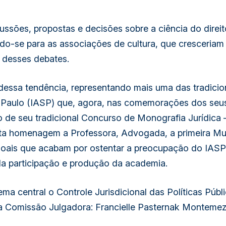
Monografias
ussões, propostas e decisões sobre a ciência do direi
vencedoras
do-se para as associações de cultura, que cresceriam
2015
 desses debates.
-
essa tendência, representando mais uma das tradicionai
IASP
Paulo (IASP) que, agora, nas comemorações dos seus 1
|
 de seu tradicional Concurso de Monografia Jurídica –
CIEE
sta homenagem a Professora, Advogada, a primeira Mul
Esther
soais que acabam por ostentar a preocupação do IASP
de
pla participação e produção da academia.
Figueiredo
a central o Controle Jurisdicional das Políticas Públi
Ferraz
a Comissão Julgadora: Francielle Pasternak Montemezzo
quantidade