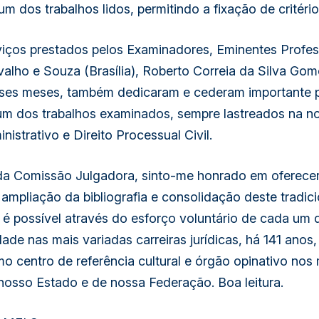
um dos trabalhos lidos, permitindo a fixação de critéri
viços prestados pelos Examinadores, Eminentes Profe
alho e Souza (Brasília), Roberto Correia da Silva Go
es meses, também dedicaram e cederam importante p
a um dos trabalhos examinados, sempre lastreados na n
nistrativo e Direito Processual Civil.
 da Comissão Julgadora, sinto-me honrado em oferecer 
ampliação da bibliografia e consolidação deste tradi
é possível através do esforço voluntário de cada um 
idade nas mais variadas carreiras jurídicas, há 141 ano
mo centro de referência cultural e órgão opinativo nos 
e nosso Estado e de nossa Federação. Boa leitura.