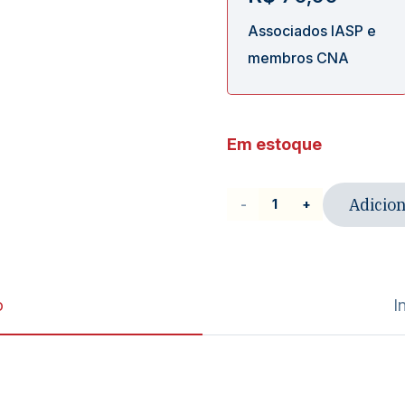
Associados IASP e
membros CNA
Em estoque
Adicion
Livro
|
Controle
jurisdicional
o
I
de
políticas
públicas