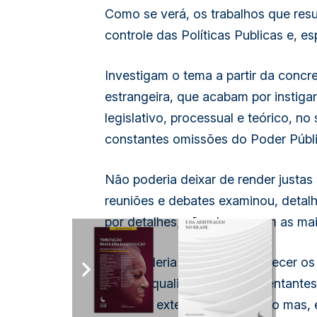
Como se verá, os trabalhos que resu
controle das Políticas Publicas e, e
Investigam o tema a partir da concr
estrangeira, que acabam por instigar
legislativo, processual e teórico, n
constantes omissões do Poder Públi
Não poderia deixar de render justa
reuniões e debates examinou, detalh
por detalhes, não alcançaram as mai
Não poderia deixar de agradecer os
que, na qualidade de representantes
controle externo do Concurso mas, 