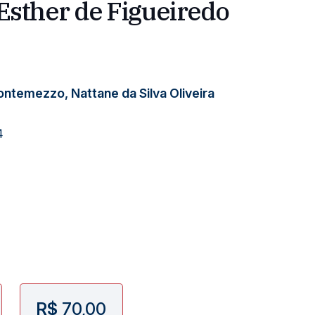
Esther de Figueiredo
ontemezzo, Nattane da Silva Oliveira
4
R$
70,00