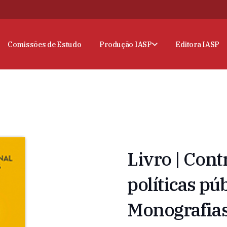
Comissões de Estudo
Produção IASP
Editora IASP
Livro | Cont
políticas pú
Monografias