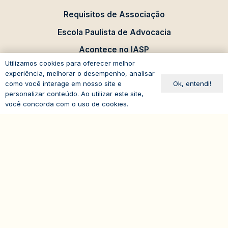
Requisitos de Associação
Escola Paulista de Advocacia
Acontece no IASP
Utilizamos cookies para oferecer melhor
Eventos
experiência, melhorar o desempenho, analisar
Ok, entendi!
como você interage em nosso site e
Comissões de Estudo
personalizar conteúdo. Ao utilizar este site,
você concorda com o uso de cookies.
expand_less
Administrativo
iasp@iasp.org.br
11 3170 3400
11 2368-9219
11 97674-1787