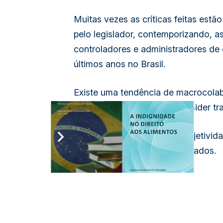
Muitas vezes as críticas feitas estã
pelo legislador, contemporizando, a
controladores e administradores de 
últimos anos no Brasil.
Existe uma tendência de macrocolab
e perniciosas, reduzindo o insider
E conseguindo expor com objetividad
oferecido a todos os interessados.