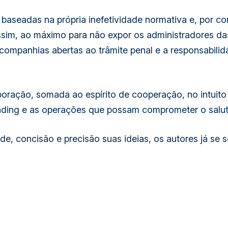
nº
o baseadas na própria inefetividade normativa e, por co
ssim, ao máximo para não expor os administradores das
13.506/2017
companhias abertas ao trâmite penal e a responsabilid
quantidade
oração, somada ao espírito de cooperação, no intuito
 trading e as operações que possam comprometer o sal
e, concisão e precisão suas ideias, os autores já se s