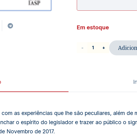
Em estoque
Adicion
Livro
|
Processo
sancionador:
o
I
Banco
Central
com as experiências que lhe são peculiares, além de m
e
nchar o espírito do legislador e trazer ao público o si
CVM
 de Novembro de 2017.
- Lei