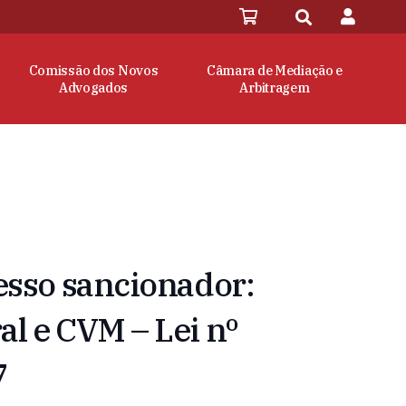
Comissão dos Novos
Câmara de Mediação e
Advogados
Arbitragem
cesso sancionador:
al e CVM – Lei nº
7