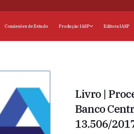
Comissões de Estudo
Produção IASP
Editora IASP
Livro | Pro
Banco Centr
13.506/201