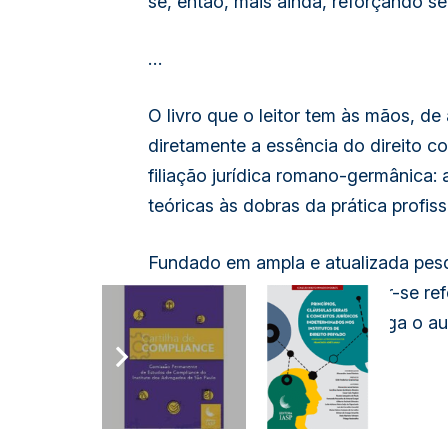
se, então, mais ainda, reforçando s
…
O livro que o leitor tem às mãos, d
diretamente a essência do direito c
filiação jurídica romano-germânica:
teóricas às dobras da prática profiss
Fundado em ampla e atualizada pesq
todos os atributos para tornar-se ref
com os resultados a que chega o aut
que suscita.”
Fábio Ulhoa Coelho