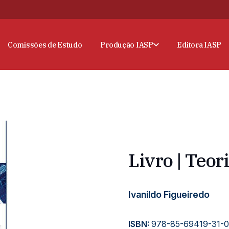
Comissões de Estudo
Produção IASP
Editora IASP
Livro | Teor
Ivanildo Figueiredo
ISBN:
978-85-69419-31-0