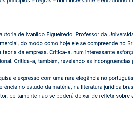
eus princípios e regras – num incessante e enfadonho 
e autoria de Ivanildo Figueiredo, Professor da Univers
omercial, do modo como hoje ele se compreende no Bra
a teoria da empresa
. Critica-a, num interessante esfo
ional. Critica-a, também, revelando as incongruências p
uisa e expresso com uma rara elegância no portuguê
erência no estudo da matéria, na literatura jurídica br
or, certamente não se poderá deixar de refletir sobre