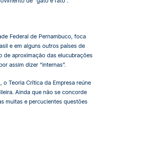
movimento de “gato e rato”.
idade Federal de Pernambuco, foca
sil e em alguns outros países de
rço de aproximação das elucubrações
or assim dizer “internas”.
s, o
Teoria Crítica da Empresa
reúne
asileira. Ainda que não se concorde
 as muitas e percucientes questões