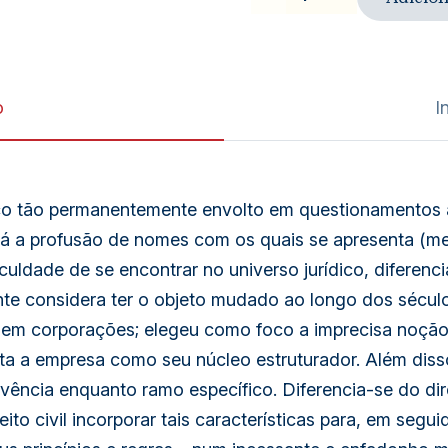
|
Teoria
crítica
o
I
da
empresa
dico tão permanentemente envolto em questionamentos 
quantidade
Já a profusão de nomes com os quais se apresenta (mer
iculdade de se encontrar no universo jurídico, difere
ente considera ter o objeto mudado ao longo dos sécu
 em corporações; elegeu como foco a imprecisa noção 
ta a
empresa
como seu núcleo estruturador. Além disso
vência enquanto ramo específico. Diferencia-se do dire
ito civil incorporar tais características para, em seguid