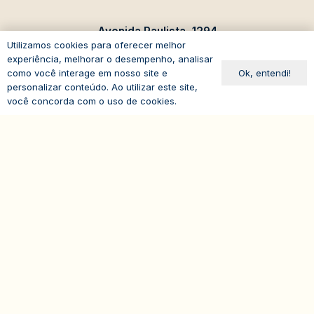
Avenida Paulista, 1294
Utilizamos cookies para oferecer melhor
19º andar – Bela Vista
experiência, melhorar o desempenho, analisar
01310-100 – São Paulo – SP
Ok, entendi!
como você interage em nosso site e
personalizar conteúdo. Ao utilizar este site,
Brasil
você concorda com o uso de cookies.
expand_less
© 2026
IASP | Todos os direitos reservados