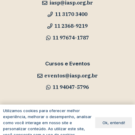
iasp@iasp.org.br
11 3170 3400
11 2368-9219
11 97674-1787
Cursos e Eventos
eventos@iasp.org.br
11 94047-5796
Utilizamos cookies para oferecer melhor
experiência, melhorar o desempenho, analisar
Avenida Paulista, 1294
Ok, entendi!
como você interage em nosso site e
19º andar – Bela Vista
personalizar conteúdo. Ao utilizar este site,
você concorda com o uso de cookies.