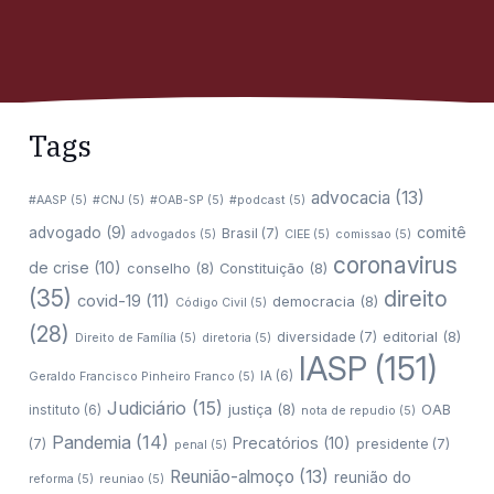
Tags
advocacia
(13)
#AASP
(5)
#CNJ
(5)
#OAB-SP
(5)
#podcast
(5)
comitê
advogado
(9)
Brasil
(7)
advogados
(5)
CIEE
(5)
comissao
(5)
coronavirus
de crise
(10)
conselho
(8)
Constituição
(8)
(35)
direito
covid-19
(11)
democracia
(8)
Código Civil
(5)
(28)
editorial
(8)
diversidade
(7)
Direito de Família
(5)
diretoria
(5)
IASP
(151)
IA
(6)
Geraldo Francisco Pinheiro Franco
(5)
Judiciário
(15)
justiça
(8)
OAB
instituto
(6)
nota de repudio
(5)
Pandemia
(14)
Precatórios
(10)
(7)
presidente
(7)
penal
(5)
Reunião-almoço
(13)
reunião do
reforma
(5)
reuniao
(5)