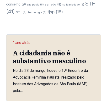
STF
conselho
(9)
senado
(8)
sao paulo
(5)
solidariedade
(5)
(41)
tjsp
(18)
STJ
(8)
Tecnologia
(5)
1 ano atrás
A cidadania não é
substantivo masculino
No dia 28 de março, houve o 1 .º Encontro da
Advocacia Feminina Paulista, realizado pelo
Instituto dos Advogados de São Paulo (lASP),
pela…