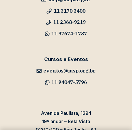
11 3170 3400
11 2368-9219
11 97674-1787
Cursos e Eventos
eventos@iasp.org.br
11 94047-5796
Avenida Paulista, 1294
19º andar – Bela Vista
01310-100 – São Paulo – SP