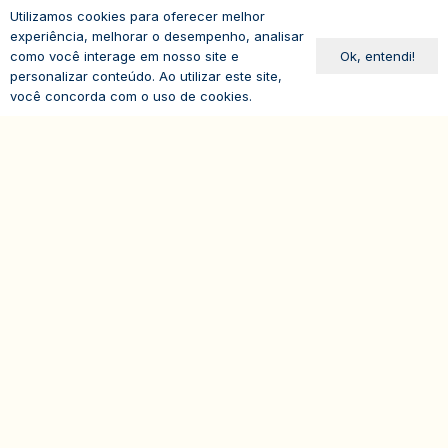
Utilizamos cookies para oferecer melhor
eventos@iasp.org.br
experiência, melhorar o desempenho, analisar
Ok, entendi!
como você interage em nosso site e
11 94047-5796
personalizar conteúdo. Ao utilizar este site,
você concorda com o uso de cookies.
expand_less
Avenida Paulista, 1294
19º andar – Bela Vista
01310-100 – São Paulo – SP
Brasil
© 2026
IASP | Todos os direitos reservados