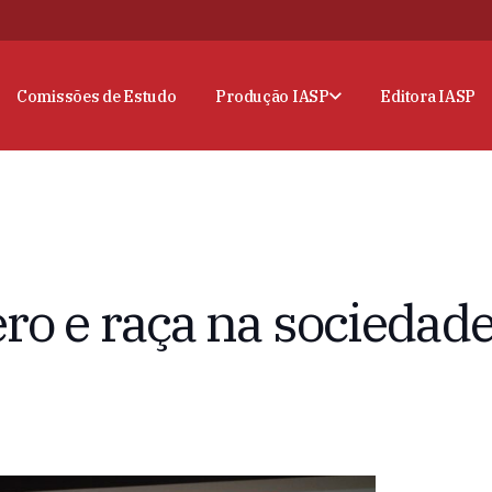
Comissões de Estudo
Produção IASP
Editora IASP
ro e raça na sociedade