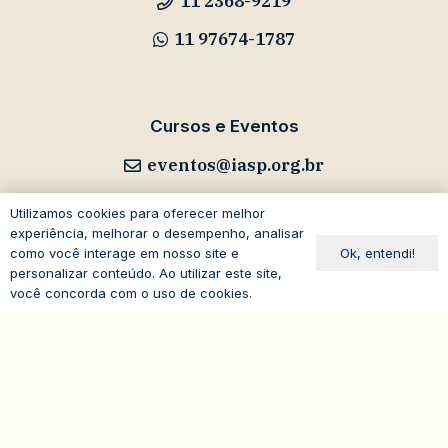
11 2368-9219
11 97674-1787
Cursos e Eventos
eventos@iasp.org.br
11 94047-5796
Utilizamos cookies para oferecer melhor
experiência, melhorar o desempenho, analisar
Ok, entendi!
como você interage em nosso site e
personalizar conteúdo. Ao utilizar este site,
você concorda com o uso de cookies.
Avenida Paulista, 1294
expand_less
19º andar – Bela Vista
01310-100 – São Paulo – SP
Brasil