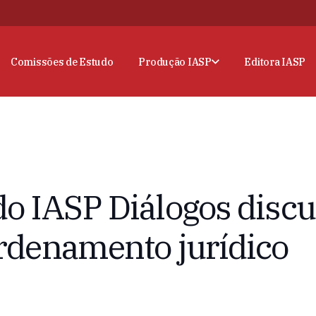
Comissões de Estudo
Produção IASP
Editora IASP
do IASP Diálogos discu
ordenamento jurídico