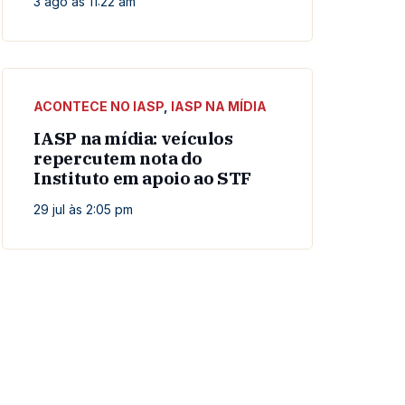
3 ago às 11:22 am
ACONTECE NO IASP
,
IASP NA MÍDIA
IASP na mídia: veículos
repercutem nota do
Instituto em apoio ao STF
29 jul às 2:05 pm